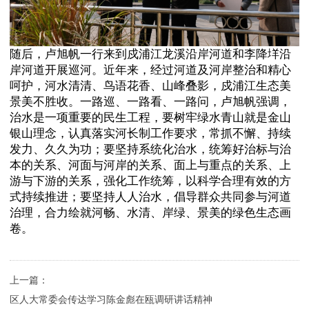
随后，卢旭帆一行来到戍浦江龙溪沿岸河道和李降垟沿
岸河道开展巡河。近年来，经过河道及河岸整治和精心
呵护，河水清清、鸟语花香、山峰叠影，戍浦江生态美
景美不胜收。一路巡、一路看、一路问，卢旭帆强调，
治水是一项重要的民生工程，要树牢绿水青山就是金山
银山理念，认真落实河长制工作要求，常抓不懈、持续
发力、久久为功；要坚持系统化治水，统筹好治标与治
本的关系、河面与河岸的关系、面上与重点的关系、上
游与下游的关系，强化工作统筹，以科学合理有效的方
式持续推进；要坚持人人治水，倡导群众共同参与河道
治理，合力绘就河畅、水清、岸绿、景美的绿色生态画
卷。
上一篇：
区人大常委会传达学习陈金彪在瓯调研讲话精神